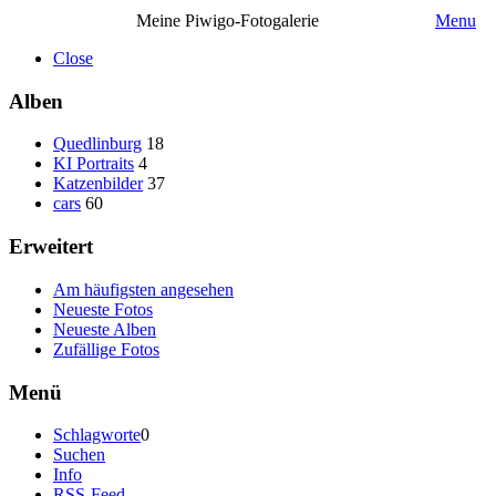
Meine Piwigo-Fotogalerie
Menu
Close
Alben
Quedlinburg
18
KI Portraits
4
Katzenbilder
37
cars
60
Erweitert
Am häufigsten angesehen
Neueste Fotos
Neueste Alben
Zufällige Fotos
Menü
Schlagworte
0
Suchen
Info
RSS-Feed