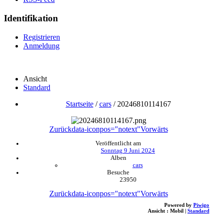
Identifikation
Registrieren
Anmeldung
Ansicht
Standard
Startseite
/
cars
/
20246810114167
Zurück
data-iconpos="notext"
Vorwärts
Veröffentlicht am
Sonntag 9 Juni 2024
Alben
cars
Besuche
23950
Zurück
data-iconpos="notext"
Vorwärts
Powered by
Piwigo
Ansicht :
Mobil
|
Standard